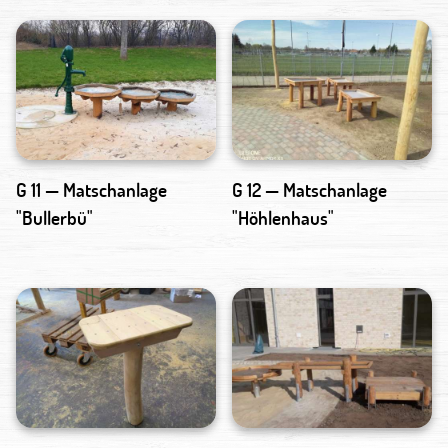
G 11 — Matschanlage
G 12 — Matschanlage
"Bullerbü"
"Höhlenhaus"