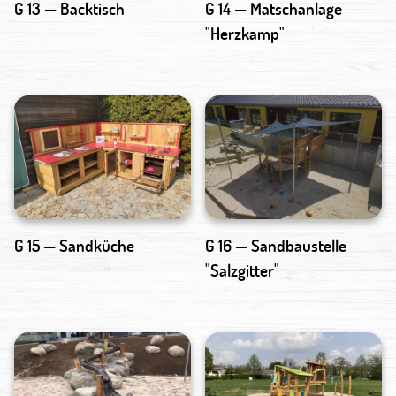
G 13 — Backtisch
G 14 — Matschanlage
"Herzkamp"
G 15 — Sandküche
G 16 — Sandbaustelle
"Salzgitter"