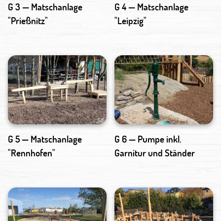
G 3 — Matschanlage
G 4 — Matschanlage
"Prießnitz"
"Leipzig"
G 5 — Matschanlage
G 6 — Pumpe inkl.
"Rennhofen"
Garnitur und Ständer