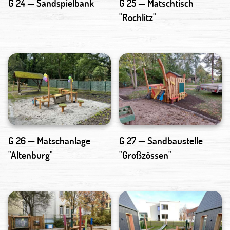
G 24 — Sandspielbank
G 25 — Matschtisch
"Rochlitz"
G 26 — Matschanlage
G 27 — Sandbaustelle
"Altenburg"
"Großzössen"