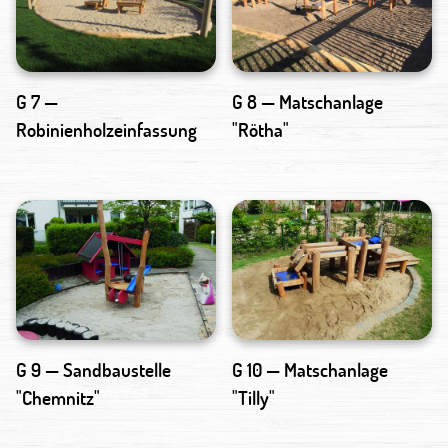
G 7 —
G 8 — Matschanlage
Robinienholzeinfassung
"Rötha"
G 9 — Sandbaustelle
G 10 — Matschanlage
"Chemnitz"
"Tilly"