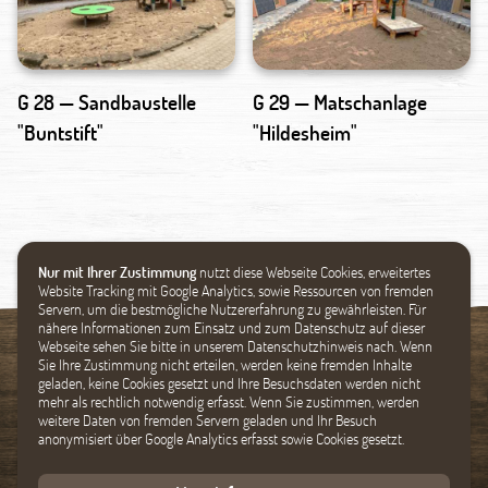
G 28 — Sandbaustelle
G 29 — Matschanlage
"Buntstift"
"Hildesheim"
Nur mit Ihrer Zustimmung
nutzt diese Webseite Cookies, erweitertes
Website Tracking mit Google Analytics, sowie Ressourcen von fremden
Servern, um die bestmögliche Nutzererfahrung zu gewährleisten. Für
nähere Informationen zum Einsatz und zum Datenschutz auf dieser
Webseite sehen Sie bitte in unserem Datenschutzhinweis nach. Wenn
Sie Ihre Zustimmung nicht erteilen, werden keine fremden Inhalte
geladen, keine Cookies gesetzt und Ihre Besuchsdaten werden nicht
Spielgeräte
Startseite
mehr als rechtlich notwendig erfasst. Wenn Sie zustimmen, werden
Holzbau
Favoriten
weitere Daten von fremden Servern geladen und Ihr Besuch
anonymisiert über Google Analytics erfasst sowie Cookies gesetzt.
Zoologischer Bau
Suche
Unikate
Impressum