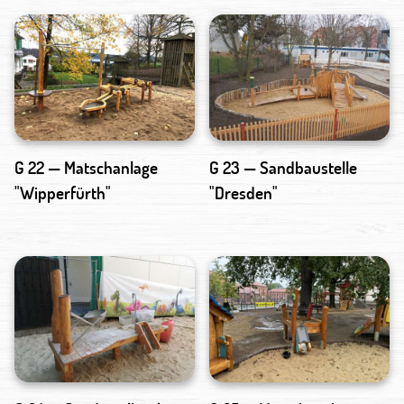
G 22 — Matschanlage
G 23 — Sandbaustelle
"Wipperfürth"
"Dresden"