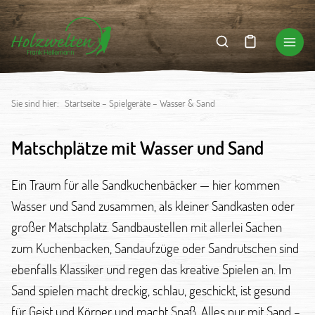
Sie sind hier:
Startseite
–
Spielgeräte
–
Wasser & Sand
Matschplätze mit Wasser und Sand
Ein Traum für alle Sandkuchenbäcker — hier kommen
Wasser und Sand zusammen, als kleiner Sandkasten oder
großer Matschplatz. Sandbaustellen mit allerlei Sachen
zum Kuchenbacken, Sandaufzüge oder Sandrutschen sind
ebenfalls Klassiker und regen das kreative Spielen an. Im
Sand spielen macht dreckig, schlau, geschickt, ist gesund
für Geist und Körper und macht Spaß. Alles nur mit Sand –