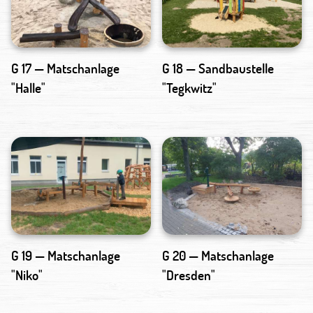
G 17 — Matschanlage
G 18 — Sandbaustelle
"Halle"
"Tegkwitz"
G 19 — Matschanlage
G 20 — Matschanlage
"Niko"
"Dresden"