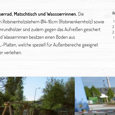
errad, Matschtisch und Wassserrinnen.
Die
D
en Robinienholzstehern Ø14-16cm (Robinienkernholz) sowie
1
2
enrundhölzer sind zudem gegen das Aufreißen gesichert
2
und Wasserrinnen besitzen einen Boden aus
1
L-Platten, welche speziell für Außenbereiche geeignet
r verleihen.