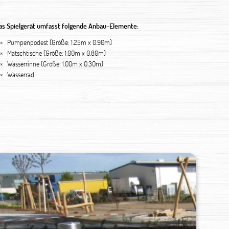
as Spielgerät umfasst folgende Anbau-Elemente:
 ×
Pumpenpodest (Größe: 1.25m x 0.90m)
 ×
Matschtische (Größe: 1.00m x 0.80m)
 ×
Wasserrinne (Größe: 1.00m x 0.30m)
 ×
Wasserrad