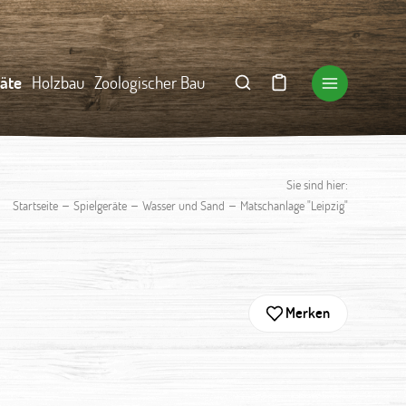
räte
Holzbau
Zoologischer Bau
Sie sind hier:
–
–
–
Startseite
Spielgeräte
Wasser und Sand
Matschanlage "Leipzig"
Merken