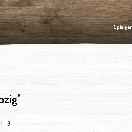
Spielge
pzig"
1 – 8