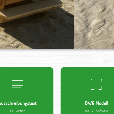
Ausschreibungstext
DWG Modell
TXT Version
für CAD Software