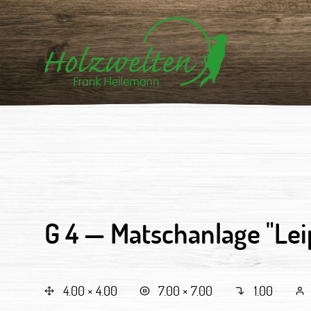
G 4 —
Matschanlage "Lei
4.00 × 4.00
7.00 × 7.00
1.00