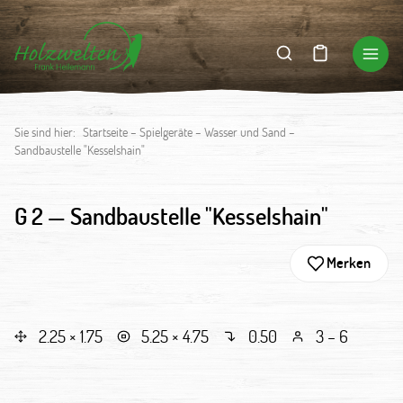
Sie sind hier:
Startseite
–
Spielgeräte
–
Wasser und Sand
–
Sandbaustelle "Kesselshain"
G 2 —
Sandbaustelle "Kesselshain"
Merken
2.25 × 1.75
5.25 × 4.75
0.50
3 – 6