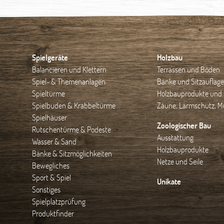
Spielgeräte
Holzbau
Balancieren und Klettern
Terrassen und Böden
Spiel- & Themenanlagen
Bänke und Sitzauflag
Spieltürme
Holzbauprodukte und 
Spielbuden & Krabbeltürme
Zäune, Lärmschutz, Mü
Spielhäuser
Zoologischer Bau
Rutschentürme & Podeste
Ausstattung
Wasser & Sand
Holzbauprodukte
Bänke & Sitzmöglichkeiten
Netze und Seile
Bewegliches
Sport & Spiel
Unikate
Sonstiges
Spielplatzprüfung
Produktfinder