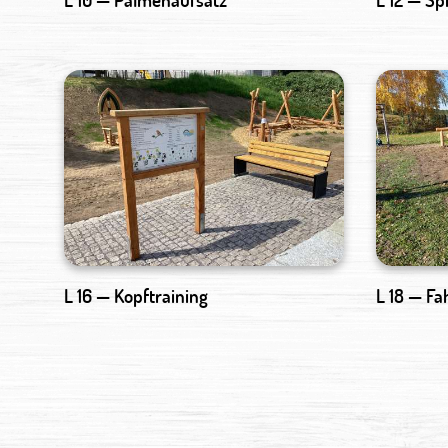
L 16 — Kopftraining
L 18 — F