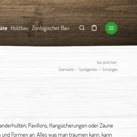
räte
Holzbau
Zoologischer Bau
Sie sind hier:
–
–
Startseite
Spielgeräte
Sonstiges