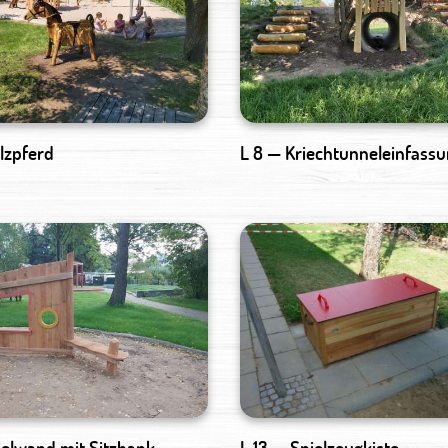
olzpferd
L 8 — Kriechtunneleinfass
ielwand mit Sitzbank
L 13 — Spielzeugkiste