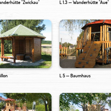
Wanderhütte "Zwickau"
L 1.3 — Wanderhütte "Aue"
illon
L 5 — Baumhaus