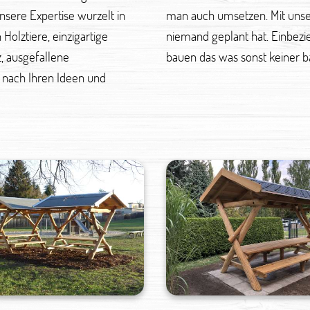
sere Expertise wurzelt in
ür Sie Projekte, die noch
Holztiere, einzigartige
 und Materialien? — Wir
z, ausgefallene
bauen das was sonst keiner b
 nach Ihren Ideen und