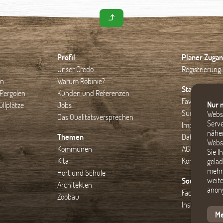
Profil
Planer Zugan
Unser Credo
Registrierung
en
Warum Robinie?
Startseite
Pergolen
Kunden und Referenzen
Favoriten
Nur 
llplätze
Jobs
Suche
Websi
Das Qualitätsversprechen
Serve
Impressum
näher
Themen
Datenschutz
Webse
Kommunen
AGB
Sie I
Kita
Kontakt
gelad
mehr 
Hort und Schule
weite
Social Media
Architekten
anony
Facebook
Zoobau
Instagram
Me