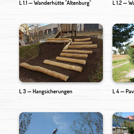
L 1.1 — Wanderhütte "Altenburg"
L 1.2 — 
L 3 — Hangsicherungen
L 4 — Pav