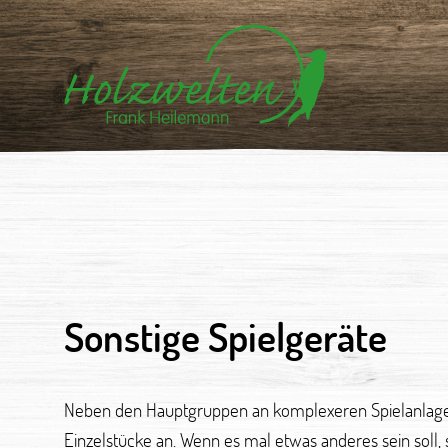
Sonstige Spielgeräte
Neben den Hauptgruppen an komplexeren Spielanlagen 
Wünschen. Wir bieten auch Wanderhütten, Pavillons, H
Einzelstücke an. Wenn es mal etwas anderes sein soll, s
in unterschiedlichsten Größen und Formen an. Alles was m