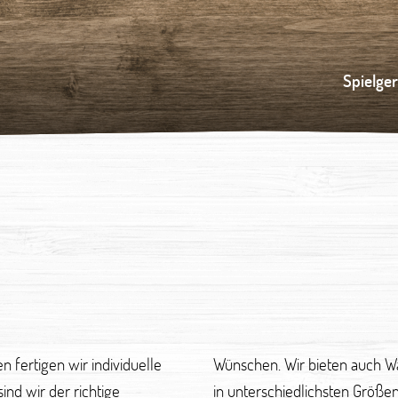
Spielge
fertigen wir individuelle
angsicherungen oder Zäune
ind wir der richtige
an träumen kann, kann