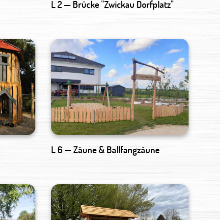
L 2 — Brücke "Zwickau Dorfplatz"
L 6 — Zäune & Ballfangzäune