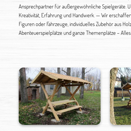
Ansprechpartner für außergewöhnliche Spielgeräte. Un
man auch umsetzen. Mit unserer Erfahrung planen wir f
Kreativität, Erfahrung und Handwerk. — Wir erschaffen 
niemand geplant hat. Einbeziehung fachfremder Elemente
Figuren oder Fahrzeuge, individuelles Zubehör aus Hol
Abenteuerspielplätze und ganze Themenplätze – Alles