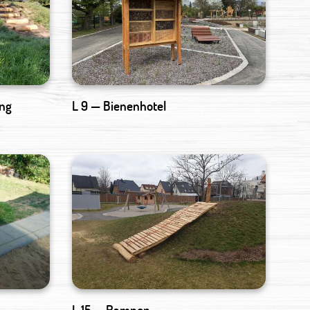
ung
L 9 — Bienenhotel
L 15 — Rampen