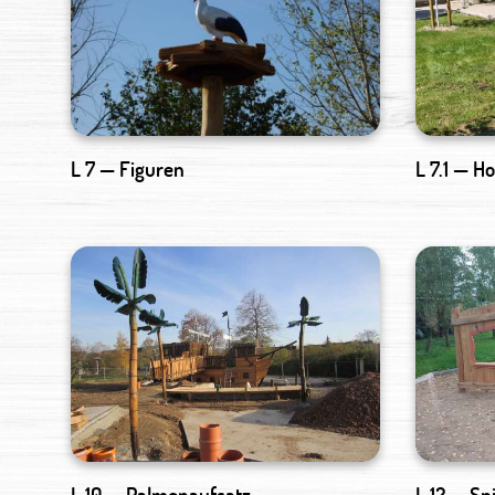
L 7 — Figuren
L 7.1 — H
L 10 — Palmenaufsatz
L 12 — Sp