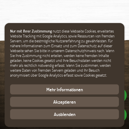
Nur mit Ihrer Zustimmung
nutzt diese Webseite Cookies, erweitertes
Website Tracking mit Google Analytics, sowie Ressourcen von fremden
Servern, um die bestmögliche Nutzererfahrung zu gewährleisten. Für
nähere Informationen zum Einsatz und zum Datenschutz auf dieser
Webseite sehen Sie bitte in unserem Datenschutzhinweis nach. Wenn
Sie Ihre Zustimmung nicht erteilen, werden keine fremden Inhalte
geladen, keine Cookies gesetzt und Ihre Besuchsdaten werden nicht
Spielgeräte
Startseite
mehr als rechtlich notwendig erfasst. Wenn Sie zustimmen, werden
Holzbau
Favoriten
weitere Daten von fremden Servern geladen und Ihr Besuch
anonymisiert über Google Analytics erfasst sowie Cookies gesetzt.
Zoologischer Bau
Suche
Unikate
Impressum
Mehr Informationen
Profil
Datenschutz
Themen
AGB
Akzeptieren
Planer Zugang
Kontakt
Ausblenden