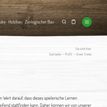
räte
Holzbau
Zoologischer Bau
Sie sind hier:
–
–
Startseite
Profil
Unser Credo