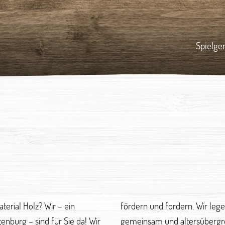
Spielge
erial Holz? Wir – ein
s spielerische Lernen
nburg – sind für Sie da! Wir
Daher können wir von unserer