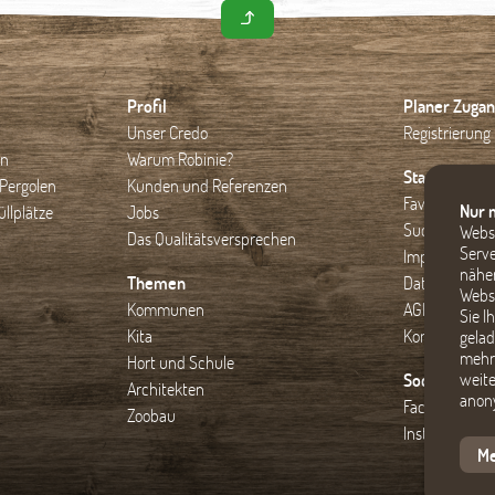
Profil
Planer Zugan
Unser Credo
Registrierung
en
Warum Robinie?
Startseite
Pergolen
Kunden und Referenzen
Favoriten
Nur 
llplätze
Jobs
Suche
Websi
Das Qualitätsversprechen
Serve
Impressum
näher
Themen
Datenschutz
Webse
Kommunen
AGB
Sie I
Kita
Kontakt
gelad
mehr 
Hort und Schule
weite
Social Media
Architekten
anony
Facebook
Zoobau
Instagram
Me