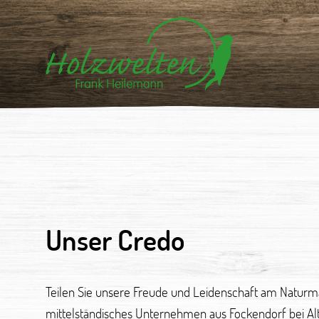
Unser Credo
Teilen Sie unsere Freude und Leidenschaft am Naturmat
fördern und fordern. Wir legen Wert darauf, dass diese
mittelständisches Unternehmen aus Fockendorf bei Alte
gemeinsam und altersübergreifend stattfinden kann. 