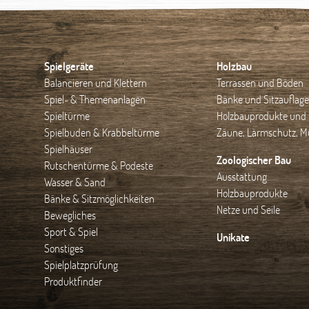
Spielgeräte
Holzbau
Balancieren und Klettern
Terrassen und Böden
Spiel- & Themenanlagen
Bänke und Sitzauflag
Spieltürme
Holzbauprodukte und 
Spielbuden & Krabbeltürme
Zäune, Lärmschutz, Mü
Spielhäuser
Zoologischer Bau
Rutschentürme & Podeste
Ausstattung
Wasser & Sand
Holzbauprodukte
Bänke & Sitzmöglichkeiten
Netze und Seile
Bewegliches
Sport & Spiel
Unikate
Sonstiges
Spielplatzprüfung
Produktfinder