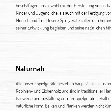
beschäftigen uns sowohl mit der Herstellung von indiv
Arbeit sagen – Unsere Spielgeräte sind zu 100% naturnah, i
Kinder und Jugendliche, als auch mit der Fertigung vo
Erfahren Sie nachfolgend etwas mehr über die Grun
Mensch und Tier. Unsere Spielgeräte sollen den her
seiner Entwicklung begleiten und seine natürlichen Fäh
Naturnah
Alle unsere Spielgeräte bestehen hauptsächlich aus ho
Robinien- und Eichenholz und sind in traditioneller Hand
Bauweise und Gestaltung unserer Spielgeräte behält d
natürliche Form. Balken und Planken werden nicht küns