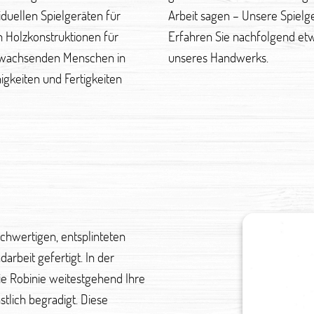
iduellen Spielgeräten für
ntegrativ und individuell.
n Holzkonstruktionen für
dsätze und den Anspruch
anwachsenden Menschen in
unseres Handwerks.
igkeiten und Fertigkeiten
chwertigen, entsplinteten
arbeit gefertigt. In der
ie Robinie weitestgehend Ihre
tlich begradigt. Diese