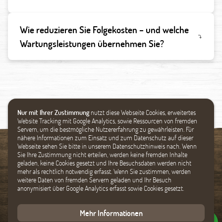
Wie reduzieren Sie Folgekosten – und welche
Wartungsleistungen übernehmen Sie?
Nur mit Ihrer Zustimmung
nutzt diese Webseite Cookies, erweitertes
Website Tracking mit Google Analytics, sowie Ressourcen von fremden
Servern, um die bestmögliche Nutzererfahrung zu gewährleisten. Für
nähere Informationen zum Einsatz und zum Datenschutz auf dieser
Webseite sehen Sie bitte in unserem Datenschutzhinweis nach. Wenn
Sie Ihre Zustimmung nicht erteilen, werden keine fremden Inhalte
geladen, keine Cookies gesetzt und Ihre Besuchsdaten werden nicht
Spielgeräte
Startseite
mehr als rechtlich notwendig erfasst. Wenn Sie zustimmen, werden
Holzbau
Favoriten
weitere Daten von fremden Servern geladen und Ihr Besuch
anonymisiert über Google Analytics erfasst sowie Cookies gesetzt.
Zoologischer Bau
Suche
Unikate
Impressum
Mehr Informationen
Profil
Datenschutz