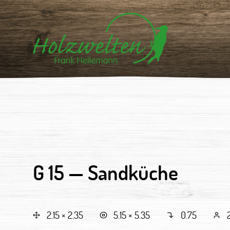
G 15 —
Sandküche
2.15 × 2.35
5.15 × 5.35
0.75