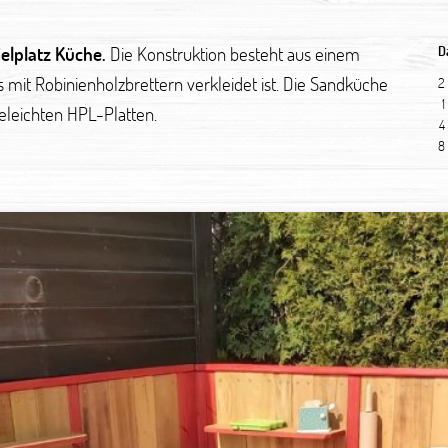
elplatz Küche.
Die Konstruktion besteht aus einem
D
mit Robinienholzbrettern verkleidet ist. Die Sandküche
2
1
geleichten HPL-Platten.
4
8