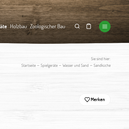
räte
Holzbau
Zoologischer Bau
Sie sind hier:
–
–
–
Startseite
Spielgeräte
Wasser und Sand
Sandküche
Merken