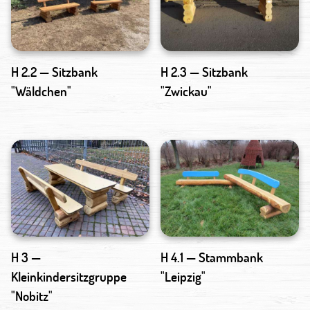
H 2.2 — Sitzbank
H 2.3 — Sitzbank
"Wäldchen"
"Zwickau"
H 3 —
H 4.1 — Stammbank
Kleinkindersitzgruppe
"Leipzig"
"Nobitz"