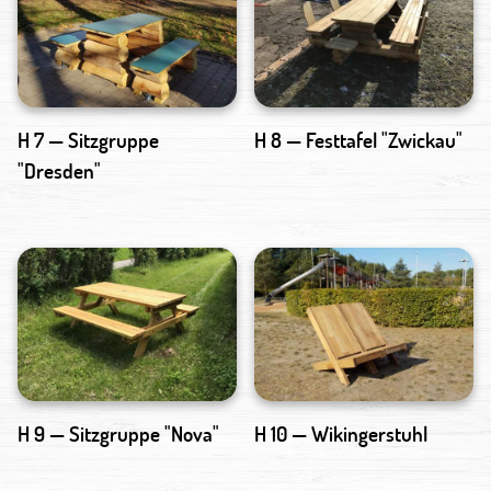
H 7 — Sitzgruppe
H 8 — Festtafel "Zwickau"
"Dresden"
H 9 — Sitzgruppe "Nova"
H 10 — Wikingerstuhl