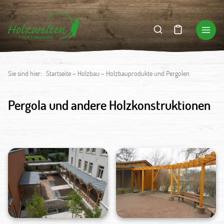
Sie sind hier:
Startseite
–
Holzbau
–
Holzbauprodukte und Pergolen
Pergola und andere Holzkonstruktionen