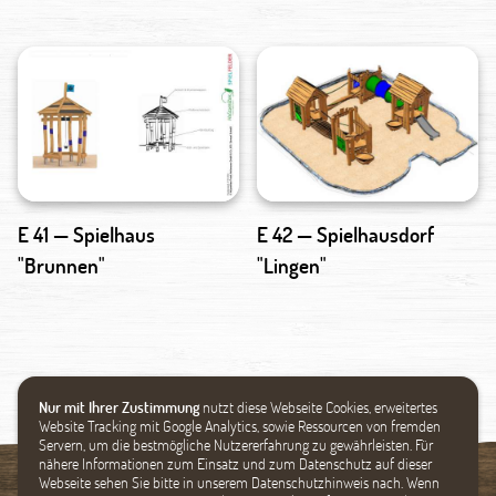
E 41 — Spielhaus
E 42 — Spielhausdorf
"Brunnen"
"Lingen"
Nur mit Ihrer Zustimmung
nutzt diese Webseite Cookies, erweitertes
Website Tracking mit Google Analytics, sowie Ressourcen von fremden
Servern, um die bestmögliche Nutzererfahrung zu gewährleisten. Für
nähere Informationen zum Einsatz und zum Datenschutz auf dieser
Webseite sehen Sie bitte in unserem Datenschutzhinweis nach. Wenn