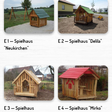
E 1 — Spielhaus
E 2 — Spielhaus "Delila"
"Neukirchen"
E 3 — Spielhaus
E 4 — Spielhaus "Mirko"