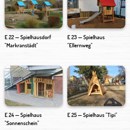
E 22 — Spielhausdorf
E 23 — Spielhaus
"Markranstädt"
"Ellernweg"
E 24 — Spielhaus
E 25 — Spielhaus "Tipi"
"Sonnenschein"