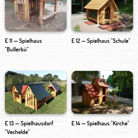
E 11 — Spielhaus
E 12 — Spielhaus "Schule"
"Bullerbü"
E 13 — Spielhausdorf
E 14 — Spielhaus "Kirche"
"Vechelde"