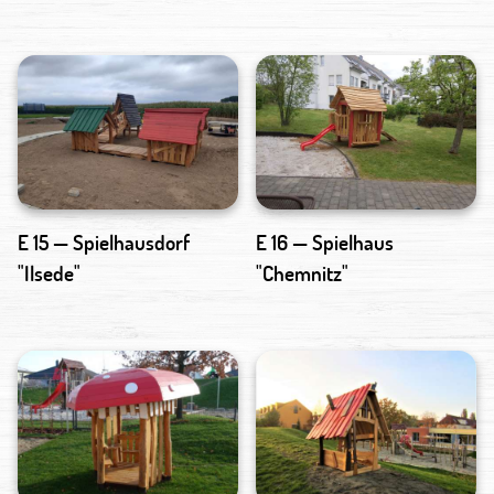
E 15 — Spielhausdorf
E 16 — Spielhaus
"Ilsede"
"Chemnitz"