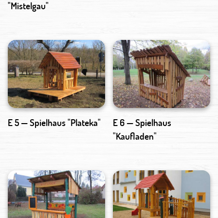
"Mistelgau"
E 5 — Spielhaus "Plateka"
E 6 — Spielhaus
"Kaufladen"