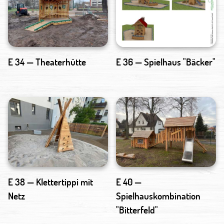
E 34 — Theaterhütte
E 36 — Spielhaus "Bäcker"
E 38 — Klettertippi mit
E 40 —
Netz
Spielhauskombination
"Bitterfeld"