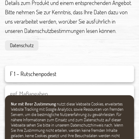
Details zum Produkt und einem entsprechenden Angebot.
Bitte nehmen Sie zur Kenntnis, dass Ihre Daten dazu von
uns verarbeitet werden, worüber Sie ausführlich in
unseren Datenschutzbestimmungen lesen können.
Datenschutz
Nur mit Ihrer Zustimmung
nutzt diese Webseite Cookies, erweitertes
Website Tracking mit Google Analytics, sowie Ressourcen von fremden
Servern, um die bestmögliche Nutzererfahrung zu gewährleisten. Für
nähere Informationen zum Einsatz und zum Datenschutz auf dieser
Webseite sehen Sie bitte in unserem Datenschutzhinweis nach. Wenn
Sie Ihre Zustimmung nicht erteilen, werden keine fremden Inhalte
geladen, keine Cookies gesetzt und Ihre Besuchsdaten werden nicht