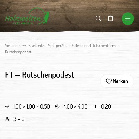
Sie sind hier:
Startseite
–
Spielgeräte
–
Podeste und Rutschentürme
–
Rutschenpodest
F 1 —
Rutschenpodest
Merken
1.00 × 1.00 × 0.50
4.00 × 4.00
0.20
3 – 6