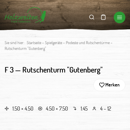
Sie sind hier:
Startseite
–
Spielgeräte
–
Podeste und Rutschentürme
–
Rutschenturm "Gutenberg"
F 3 —
Rutschenturm "Gutenberg"
Merken
1.50 × 4.50
4.50 × 7.50
1.45
4 – 12