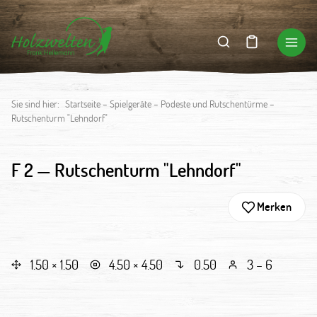
Sie sind hier:
Startseite
–
Spielgeräte
–
Podeste und Rutschentürme
–
Rutschenturm "Lehndorf"
F 2 —
Rutschenturm "Lehndorf"
Merken
1.50 × 1.50
4.50 × 4.50
0.50
3 – 6