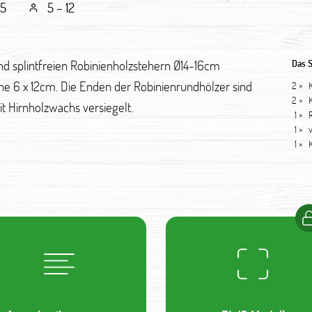
75
5 – 12
nd splintfreien Robinienholzstehern Ø14-16cm
Das 
he 6 x 12cm. Die Enden der Robinienrundhölzer sind
2 ×
2 ×
 Hirnholzwachs versiegelt.
1 ×
1 ×
1 ×