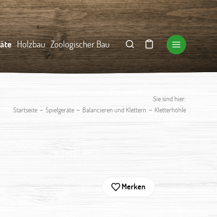
räte
Holzbau
Zoologischer Bau
Sie sind hier:
–
–
–
Startseite
Spielgeräte
Balancieren und Klettern
Kletterhöhle
Merken