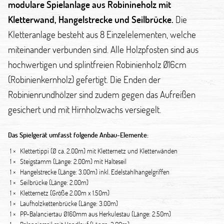
modulare Spielanlage aus Robinineholz mit
Kletterwand, Hangelstrecke und Seilbrücke.
Die
Kletteranlage besteht aus 8 Einzelelementen, welche
miteinander verbunden sind. Alle Holzpfosten sind aus
hochwertigen und splintfreien Robinienholz Ø16cm
(Robinienkernholz) gefertigt. Die Enden der
Robinienrundhölzer sind zudem gegen das Aufreißen
gesichert und mit Hirnholzwachs versiegelt.
Das Spielgerät umfasst folgende Anbau-Elemente:
1 ×
Klettertippi (Ø ca. 2.00m) mit Kletternetz und Kletterwänden
1 ×
Steigstamm (Länge: 2.00m) mit Halteseil
1 ×
Hangelstrecke (Länge: 3.00m) inkl. Edelstahlhangelgriffen
1 ×
Seilbrücke (Länge: 2.00m)
1 ×
Kletternetz (Größe 2.00m x 1.50m)
1 ×
Laufholzkettenbrücke (Länge: 3.00m)
1 ×
PP-Balanciertau Ø160mm aus Herkulestau (Länge: 2.50m)