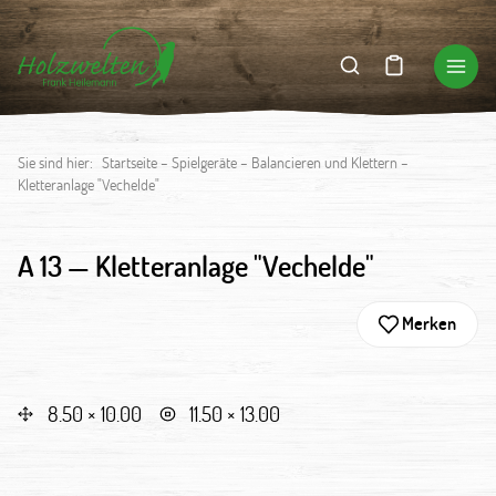
Sie sind hier:
Startseite
–
Spielgeräte
–
Balancieren und Klettern
–
Kletteranlage "Vechelde"
A 13 —
Kletteranlage "Vechelde"
Merken
8.50 × 10.00
11.50 × 13.00