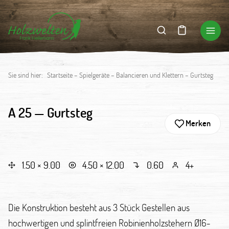
Sie sind hier:
Startseite
–
Spielgeräte
–
Balancieren und Klettern
–
Gurtsteg
A 25 —
Gurtsteg
Merken
1.50 × 9.00
4.50 × 12.00
0.60
4+
Die Konstruktion besteht aus 3 Stück Gestellen aus
hochwertigen und splintfreien Robinienholzstehern Ø16-