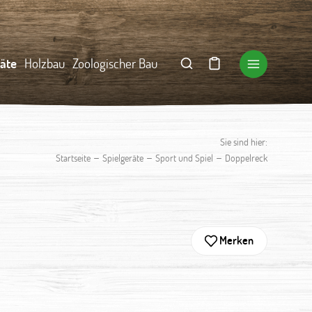
räte
Holzbau
Zoologischer Bau
Sie sind hier:
–
–
–
Startseite
Spielgeräte
Sport und Spiel
Doppelreck
Merken