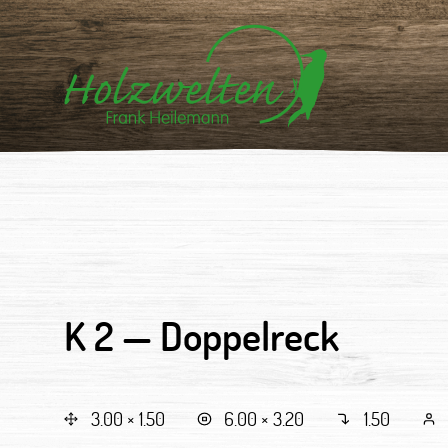
K 2 —
Doppelreck
3.00 × 1.50
6.00 × 3.20
1.50