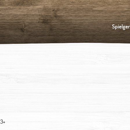
Spielge
3+