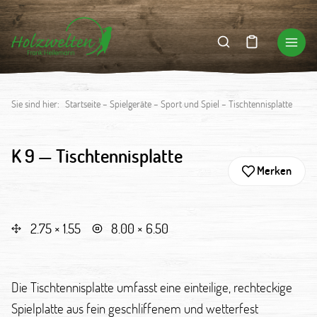
Sie sind hier:
Startseite
–
Spielgeräte
–
Sport und Spiel
–
Tischtennisplatte
K 9 —
Tischtennisplatte
Merken
2.75 × 1.55
8.00 × 6.50
Die Tischtennisplatte umfasst eine einteilige, rechteckige
Spielplatte aus fein geschliffenem und wetterfest