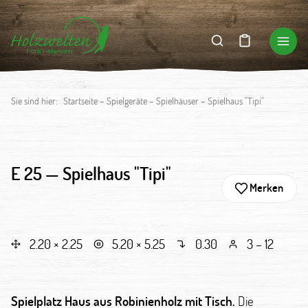
Sie sind hier:
Startseite
–
Spielgeräte
–
Spielhäuser
–
Spielhaus "Tipi"
E 25 —
Spielhaus "Tipi"
Merken
2.20 × 2.25
5.20 × 5.25
0.30
3 – 12
Spielplatz Haus aus Robinienholz mit Tisch.
Die