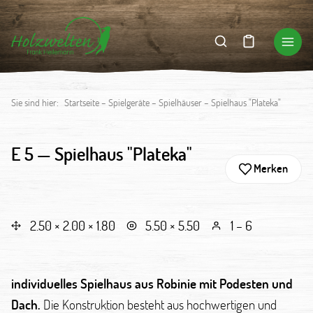
Sie sind hier:
Startseite
–
Spielgeräte
–
Spielhäuser
–
Spielhaus "Plateka"
E 5 —
Spielhaus "Plateka"
Merken
2.50 × 2.00 × 1.80
5.50 × 5.50
1 – 6
individuelles Spielhaus aus Robinie mit Podesten und
Dach.
Die Konstruktion besteht aus hochwertigen und