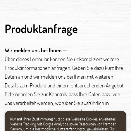
Produktanfrage
Wir melden uns bei Ihnen —
Über dieses Formular können Sie unkompliziert weitere
Produktinformationen anfragen. Geben Sie dazu kurz Ihre
Daten an und wir melden uns bei Ihnen mit weiteren
Details zum Produkt und einem entsprechenden Angebot.
Bitte nehmen Sie zur Kenntnis, dass Ihre Daten dazu von
uns verarbeitet werden, worüber Sie ausführlich in
unseren Datenschutzbestimmungen lesen können.
Nur mit Ihrer Zustimmung
nutzt diese Webseite Cookies, erweitertes
Website Tracking mit Google Analytics, sowie Ressourcen von fremden
Datenschutz
Servern, um die bestmögliche Nutzererfahrung zu gewährleisten. Für