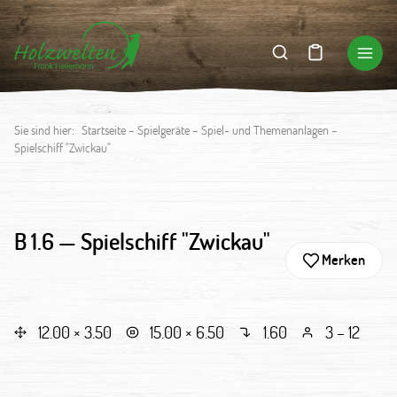
Sie sind hier:
Startseite
–
Spielgeräte
–
Spiel- und Themenanlagen
–
Spielschiff "Zwickau"
B 1.6 —
Spielschiff "Zwickau"
Merken
12.00 × 3.50
15.00 × 6.50
1.60
3 – 12