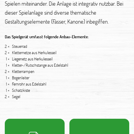
Spielen miteinander. Die Anlage ist integrativ nutzbar. Bei
dieser Spielanlage sind diverse thematische
Gestaltungselemente (Fässer, Kanone) inbegiffen.
Das Spielgerät umfasst folgende Anbau-Elemente:
2 ×
Steuerrad
2 ×
Kletternetze aus Herkulesseil
1 ×
Liegenetz aus Herkulesseil
1 ×
Kletter-/Rutschstange aus Edelstahl
2 ×
Kletterrampen
1 ×
Bogenleiter
1 ×
Fernrohr aus Edelstahl
1 ×
Schatzkiste
2 ×
Segel