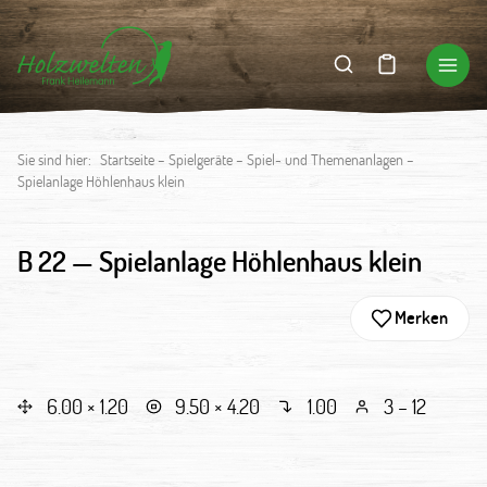
Sie sind hier:
Startseite
–
Spielgeräte
–
Spiel- und Themenanlagen
–
Spielanlage Höhlenhaus klein
B 22 —
Spielanlage Höhlenhaus klein
Merken
6.00 × 1.20
9.50 × 4.20
1.00
3 – 12