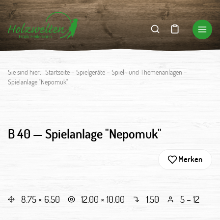
Sie sind hier:
Startseite
–
Spielgeräte
–
Spiel- und Themenanlagen
–
Spielanlage "Nepomuk"
B 40 —
Spielanlage "Nepomuk"
Merken
8.75 × 6.50
12.00 × 10.00
1.50
5 – 12