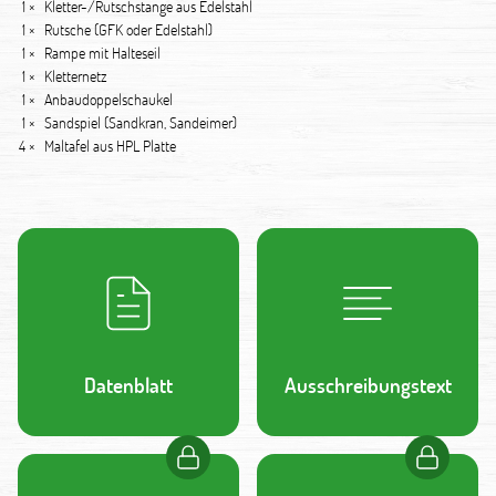
1 ×
Kletter-/Rutschstange aus Edelstahl
1 ×
Rutsche (GFK oder Edelstahl)
1 ×
Rampe mit Halteseil
1 ×
Kletternetz
1 ×
Anbaudoppelschaukel
1 ×
Sandspiel (Sandkran, Sandeimer)
4 ×
Maltafel aus HPL Platte
Datenblatt
Ausschreibungstext