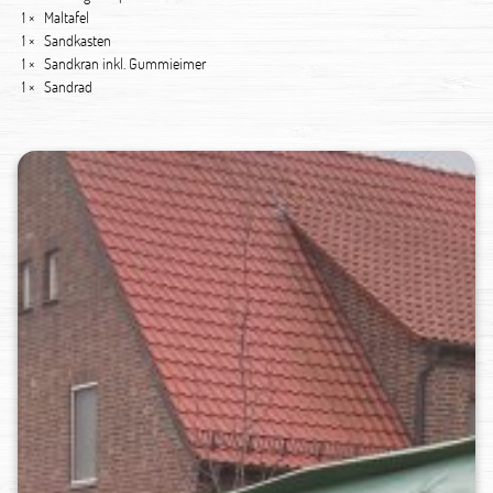
1 ×
Maltafel
1 ×
Sandkasten
1 ×
Sandkran inkl. Gummieimer
1 ×
Sandrad