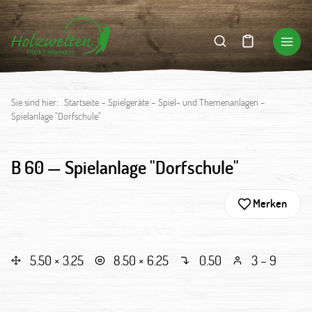
Sie sind hier:
Startseite
–
Spielgeräte
–
Spiel- und Themenanlagen
–
Spielanlage "Dorfschule"
B 60 —
Spielanlage "Dorfschule"
Merken
5.50 × 3.25
8.50 × 6.25
0.50
3 – 9