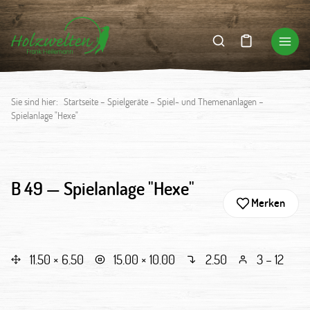
Sie sind hier:
Startseite
–
Spielgeräte
–
Spiel- und Themenanlagen
–
Spielanlage "Hexe"
B 49 —
Spielanlage "Hexe"
Merken
11.50 × 6.50
15.00 × 10.00
2.50
3 – 12