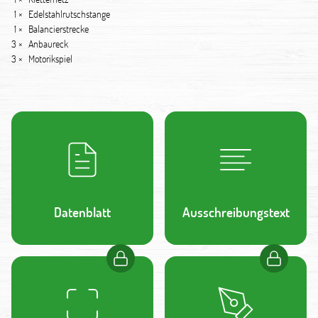
1 ×
Edelstahlrutschstange
1 ×
Balancierstrecke
3 ×
Anbaureck
3 ×
Motorikspiel
Datenblatt
Ausschreibungstext