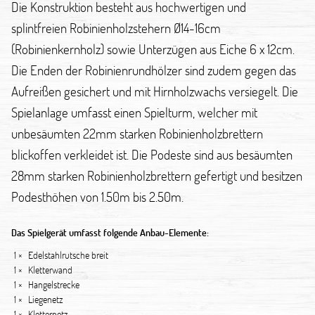
Die Konstruktion besteht aus hochwertigen und
splintfreien Robinienholzstehern Ø14-16cm
(Robinienkernholz) sowie Unterzügen aus Eiche 6 x 12cm.
Die Enden der Robinienrundhölzer sind zudem gegen das
Aufreißen gesichert und mit Hirnholzwachs versiegelt. Die
Spielanlage umfasst einen Spielturm, welcher mit
unbesäumten 22mm starken Robinienholzbrettern
blickoffen verkleidet ist. Die Podeste sind aus besäumten
28mm starken Robinienholzbrettern gefertigt und besitzen
Podesthöhen von 1.50m bis 2.50m.
Das Spielgerät umfasst folgende Anbau-Elemente:
1 ×
Edelstahlrutsche breit
1 ×
Kletterwand
1 ×
Hangelstrecke
1 ×
Liegenetz
1 ×
Kletternetz