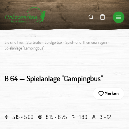
Sie sind hier:
Startseite
–
Spielgeräte
–
Spiel- und Themenanlagen
–
Spielanlage "Campingbus"
B 64 —
Spielanlage "Campingbus"
Merken
5.15 × 5.00
8.15 × 8.75
1.80
3 – 12