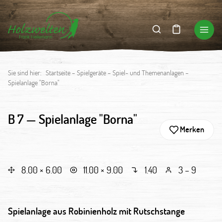
Sie sind hier:
Startseite
–
Spielgeräte
–
Spiel- und Themenanlagen
–
Spielanlage "Borna"
B 7 —
Spielanlage "Borna"
Merken
8.00 × 6.00
11.00 × 9.00
1.40
3 – 9
Spielanlage aus Robinienholz mit Rutschstange