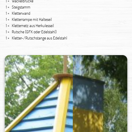
1 ×
Wackelbrücke
1 ×
Steigstamm
1 ×
Kletterwand
1 ×
Kletterrampe mit Halteseil
1 ×
Kletternetz aus Herkulesseil
1 ×
Rutsche (GFK oder Edelstahl)
1 ×
Kletter-/Rutschstange aus Edelstahl