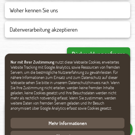
Datenverarbeitung akzeptieren
Rückmeldung anfragen
Nur mit Ihrer Zustimmung
nutzt diese Webseite Cookies, erweitertes
Website Tracking mit Google Analytics, sowie Ressourcen von fremden
Servern, um die bestmögliche Nutzererfahrung zu gewährleisten. Für
nähere Informationen zum Einsatz und zum Datenschutz auf dieser
Ähnliche Produkte
Webseite sehen Sie bitte in unserem Datenschutzhinweis nach. Wenn
Sie Ihre Zustimmung nicht erteilen, werden keine fremden Inhalte
geladen, keine Cookies gesetzt und Ihre Besuchsdaten werden nicht
mehr als rechtlich notwendig erfasst. Wenn Sie zustimmen, werden
weitere Daten von fremden Servern geladen und Ihr Besuch
anonymisiert über Google Analytics erfasst sowie Cookies gesetzt.
Mehr Informationen