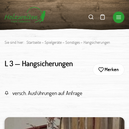
Sie sind hier:
Startseite
–
Spielgeräte
–
Sonstiges
–
Hangsicherungen
L 3 —
Hangsicherungen
Merken
versch. Ausführungen auf Anfrage