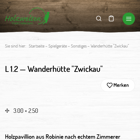
Sie sind hier:
Startseite
–
Spielgeräte
–
Sonstiges
–
Wanderhütte "Zwickau"
L 1.2 —
Wanderhütte "Zwickau"
Merken
3.00 × 2.50
Holzpavillion aus Robinie nach echtem Zimmerer