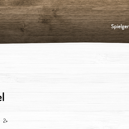
Spielge
l
2+