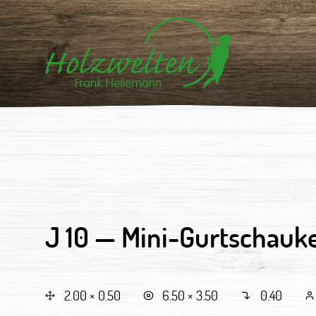
J 10 —
Mini-Gurtschauke
2.00 × 0.50
6.50 × 3.50
0.40