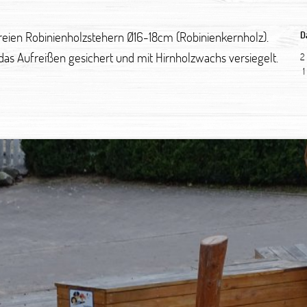
freien Robinienholzstehern Ø16-18cm (Robinienkernholz).
D
s Aufreißen gesichert und mit Hirnholzwachs versiegelt.
2
1