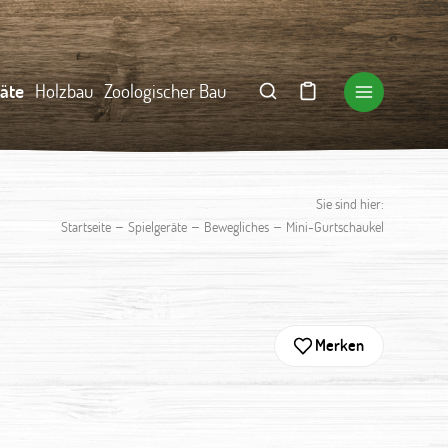
räte
Holzbau
Zoologischer Bau
Sie sind hier:
–
–
–
Startseite
Spielgeräte
Bewegliches
Mini-Gurtschaukel
Merken