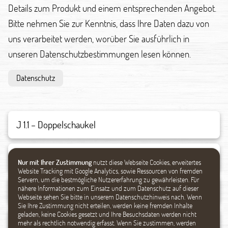
Details zum Produkt und einem entsprechenden Angebot.
Bitte nehmen Sie zur Kenntnis, dass Ihre Daten dazu von
uns verarbeitet werden, worüber Sie ausführlich in
unseren Datenschutzbestimmungen lesen können.
Datenschutz
Nur mit Ihrer Zustimmung
nutzt diese Webseite Cookies, erweitertes
Website Tracking mit Google Analytics, sowie Ressourcen von fremden
Servern, um die bestmögliche Nutzererfahrung zu gewährleisten. Für
nähere Informationen zum Einsatz und zum Datenschutz auf dieser
Webseite sehen Sie bitte in unserem Datenschutzhinweis nach. Wenn
Sie Ihre Zustimmung nicht erteilen, werden keine fremden Inhalte
geladen, keine Cookies gesetzt und Ihre Besuchsdaten werden nicht
mehr als rechtlich notwendig erfasst. Wenn Sie zustimmen, werden