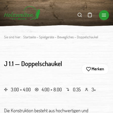
Sie sind hier:
Startseite
–
Spielgeräte
–
Bewegliches
–
Doppelschaukel
J 1.1 —
Doppelschaukel
Merken
3.00 × 4.00
4.00 × 8.00
0.35
3+
Die Konstruktion besteht aus hochwertigen und