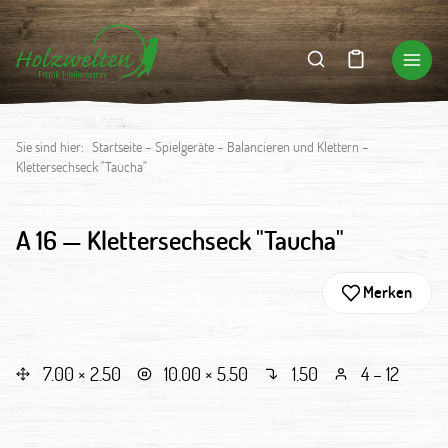
Sie sind hier:
Startseite
–
Spielgeräte
–
Balancieren und Klettern
–
Klettersechseck "Taucha"
A 16 —
Klettersechseck "Taucha"
Merken
7.00 × 2.50
10.00 × 5.50
1.50
4 – 12