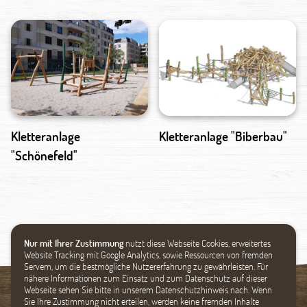
Kletteranlage
Kletteranlage "Biberbau"
"Schönefeld"
Nur mit Ihrer Zustimmung
nutzt diese Webseite Cookies, erweitertes
Website Tracking mit Google Analytics, sowie Ressourcen von fremden
Servern, um die bestmögliche Nutzererfahrung zu gewährleisten. Für
nähere Informationen zum Einsatz und zum Datenschutz auf dieser
Webseite sehen Sie bitte in unserem Datenschutzhinweis nach. Wenn
Sie Ihre Zustimmung nicht erteilen, werden keine fremden Inhalte