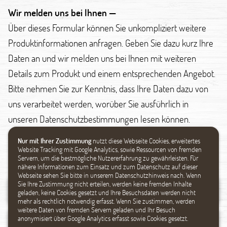
Wir melden uns bei Ihnen —
Über dieses Formular können Sie unkompliziert weitere
Produktinformationen anfragen. Geben Sie dazu kurz Ihre
Daten an und wir melden uns bei Ihnen mit weiteren
Details zum Produkt und einem entsprechenden Angebot.
Bitte nehmen Sie zur Kenntnis, dass Ihre Daten dazu von
uns verarbeitet werden, worüber Sie ausführlich in
unseren Datenschutzbestimmungen lesen können.
Nur mit Ihrer Zustimmung
nutzt diese Webseite Cookies, erweitertes
Datenschutz
Website Tracking mit Google Analytics, sowie Ressourcen von fremden
Servern, um die bestmögliche Nutzererfahrung zu gewährleisten. Für
nähere Informationen zum Einsatz und zum Datenschutz auf dieser
Webseite sehen Sie bitte in unserem Datenschutzhinweis nach. Wenn
Sie Ihre Zustimmung nicht erteilen, werden keine fremden Inhalte
geladen, keine Cookies gesetzt und Ihre Besuchsdaten werden nicht
mehr als rechtlich notwendig erfasst. Wenn Sie zustimmen, werden
weitere Daten von fremden Servern geladen und Ihr Besuch
anonymisiert über Google Analytics erfasst sowie Cookies gesetzt.