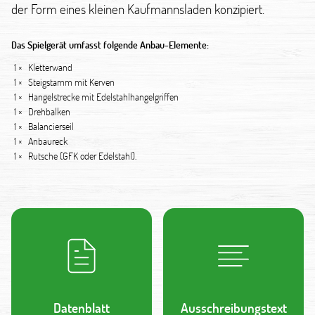
der Form eines kleinen Kaufmannsladen konzipiert.
Das Spielgerät umfasst folgende Anbau-Elemente:
1 ×
Kletterwand
1 ×
Steigstamm mit Kerven
1 ×
Hangelstrecke mit Edelstahlhangelgriffen
1 ×
Drehbalken
1 ×
Balancierseil
1 ×
Anbaureck
1 ×
Rutsche (GFK oder Edelstahl).
Datenblatt
Ausschreibungstext