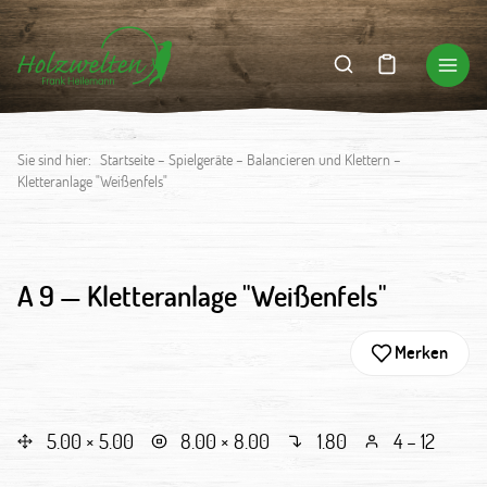
Sie sind hier:
Startseite
–
Spielgeräte
–
Balancieren und Klettern
–
Kletteranlage "Weißenfels"
A 9 —
Kletteranlage "Weißenfels"
Merken
5.00 × 5.00
8.00 × 8.00
1.80
4 – 12