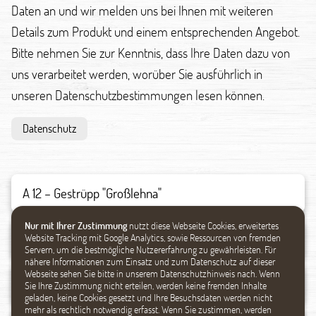
Daten an und wir melden uns bei Ihnen mit weiteren
Details zum Produkt und einem entsprechenden Angebot.
Bitte nehmen Sie zur Kenntnis, dass Ihre Daten dazu von
uns verarbeitet werden, worüber Sie ausführlich in
unseren Datenschutzbestimmungen lesen können.
Datenschutz
Nur mit Ihrer Zustimmung
nutzt diese Webseite Cookies, erweitertes
Website Tracking mit Google Analytics, sowie Ressourcen von fremden
Servern, um die bestmögliche Nutzererfahrung zu gewährleisten. Für
nähere Informationen zum Einsatz und zum Datenschutz auf dieser
Webseite sehen Sie bitte in unserem Datenschutzhinweis nach. Wenn
Sie Ihre Zustimmung nicht erteilen, werden keine fremden Inhalte
geladen, keine Cookies gesetzt und Ihre Besuchsdaten werden nicht
mehr als rechtlich notwendig erfasst. Wenn Sie zustimmen, werden