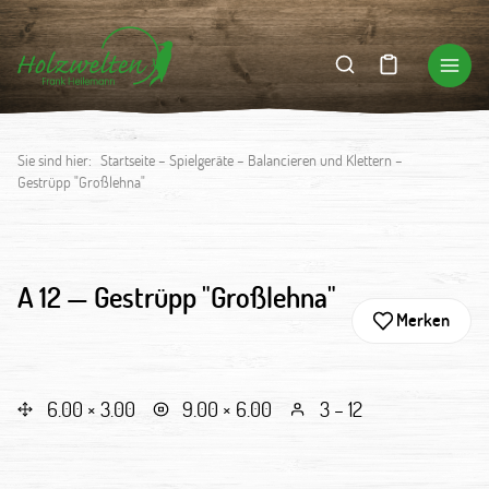
Sie sind hier:
Startseite
–
Spielgeräte
–
Balancieren und Klettern
–
Gestrüpp "Großlehna"
A 12 —
Gestrüpp "Großlehna"
Merken
6.00 × 3.00
9.00 × 6.00
3 – 12