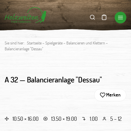
Sie sind hier:
Startseite
–
Spielgeräte
–
Balancieren und Klettern
–
Balancieranlage "Dessau"
A 32 —
Balancieranlage "Dessau"
Merken
10.50 × 16.00
13.50 × 19.00
1.00
5 – 12