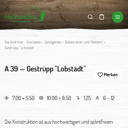
Sie sind hier:
Startseite
–
Spielgeräte
–
Balancieren und Klettern
–
Gestrüpp "Lobstädt"
A 39 —
Gestrüpp "Lobstädt"
Merken
7.00 × 5.50
10.00 × 8.50
1.25
6 – 12
Die Konstruktion ist aus hochwertigen und splintfreien