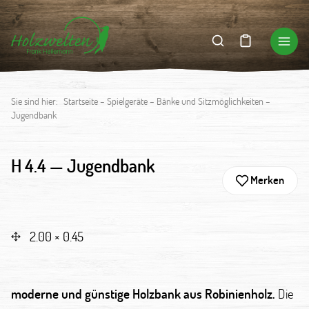
Sie sind hier:
Startseite
–
Spielgeräte
–
Bänke und Sitzmöglichkeiten
–
Jugendbank
H 4.4 —
Jugendbank
Merken
2.00 × 0.45
moderne und günstige Holzbank aus Robinienholz.
Die