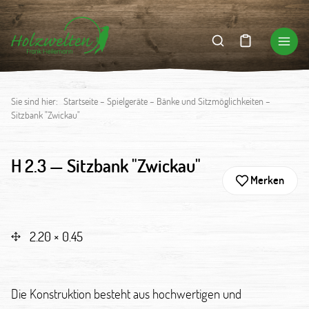
Sie sind hier:
Startseite
–
Spielgeräte
–
Bänke und Sitzmöglichkeiten
–
Sitzbank "Zwickau"
H 2.3 —
Sitzbank "Zwickau"
Merken
2.20 × 0.45
Die Konstruktion besteht aus hochwertigen und