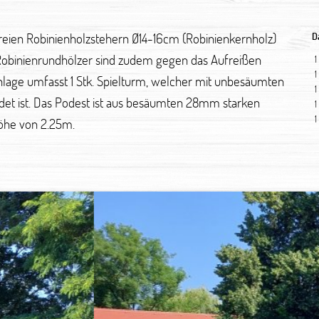
freien Robinienholzstehern Ø14-16cm (Robinienkernholz)
D
Robinienrundhölzer sind zudem gegen das Aufreißen
1
1
anlage umfasst 1 Stk. Spielturm, welcher mit unbesäumten
1
det ist. Das Podest ist aus besäumten 28mm starken
1
1
höhe von 2.25m.