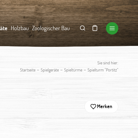
räte
Holzbau
Zoologischer Bau
Sie sind hier:
–
–
–
Startseite
Spielgeräte
Spieltürme
Spielturm "Portitz"
Merken