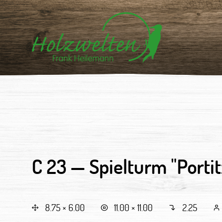
C 23 —
Spielturm "Portit
8.75 × 6.00
11.00 × 11.00
2.25