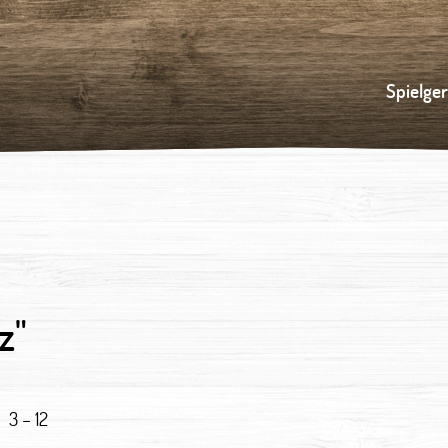
Spielge
z"
3 – 12