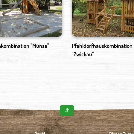
mkombination "Münsa"
Pfahldorfhauskombination
"Zwickau"
Profil
Planer Zugan