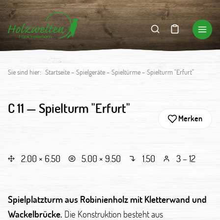
Sie sind hier:
Startseite
–
Spielgeräte
–
Spieltürme
–
Spielturm "Erfurt"
C 11 —
Spielturm "Erfurt"
Merken
2.00 × 6.50
5.00 × 9.50
1.50
3 – 12
Spielplatzturm aus Robinienholz mit Kletterwand und
Wackelbrücke.
Die Konstruktion besteht aus