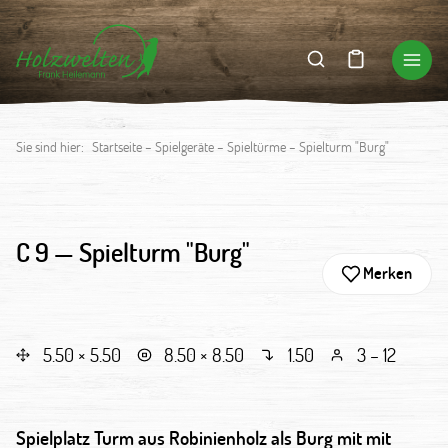
Sie sind hier:
Startseite
–
Spielgeräte
–
Spieltürme
–
Spielturm "Burg"
C 9 —
Spielturm "Burg"
Merken
5.50 × 5.50
8.50 × 8.50
1.50
3 – 12
Spielplatz Turm aus Robinienholz als Burg mit mit