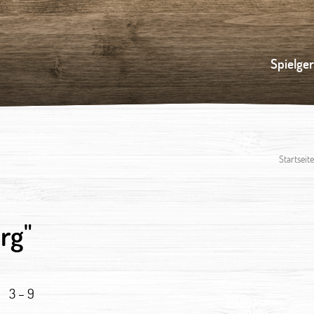
Spielge
Startseite
rg"
3 – 9