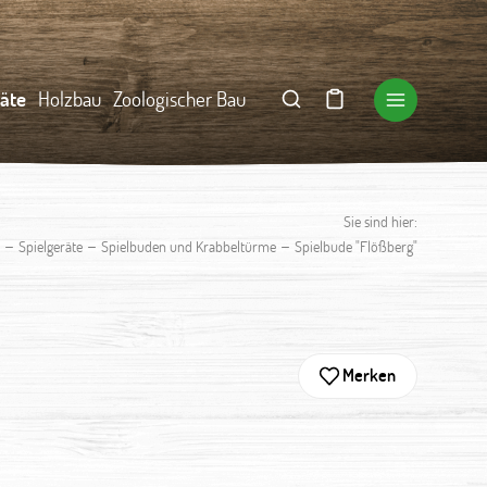
räte
Holzbau
Zoologischer Bau
Sie sind hier:
–
–
–
Spielgeräte
Spielbuden und Krabbeltürme
Spielbude "Flößberg"
Merken