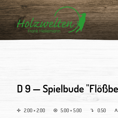
D 9 —
Spielbude "Flößbe
2.00 × 2.00
5.00 × 5.00
0.50