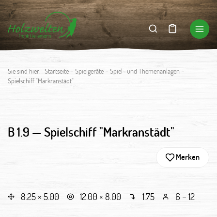
Sie sind hier:
Startseite
–
Spielgeräte
–
Spiel- und Themenanlagen
–
Spielschiff "Markranstädt"
B 1.9 —
Spielschiff "Markranstädt"
Merken
8.25 × 5.00
12.00 × 8.00
1.75
6 – 12