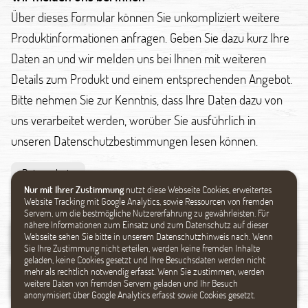
Über dieses Formular können Sie unkompliziert weitere
Produktinformationen anfragen. Geben Sie dazu kurz Ihre
Daten an und wir melden uns bei Ihnen mit weiteren
Details zum Produkt und einem entsprechenden Angebot.
Bitte nehmen Sie zur Kenntnis, dass Ihre Daten dazu von
uns verarbeitet werden, worüber Sie ausführlich in
unseren Datenschutzbestimmungen lesen können.
Datenschutz
Nur mit Ihrer Zustimmung
nutzt diese Webseite Cookies, erweitertes
Website Tracking mit Google Analytics, sowie Ressourcen von fremden
Servern, um die bestmögliche Nutzererfahrung zu gewährleisten. Für
nähere Informationen zum Einsatz und zum Datenschutz auf dieser
Webseite sehen Sie bitte in unserem Datenschutzhinweis nach. Wenn
Sie Ihre Zustimmung nicht erteilen, werden keine fremden Inhalte
geladen, keine Cookies gesetzt und Ihre Besuchsdaten werden nicht
mehr als rechtlich notwendig erfasst. Wenn Sie zustimmen, werden
weitere Daten von fremden Servern geladen und Ihr Besuch
anonymisiert über Google Analytics erfasst sowie Cookies gesetzt.