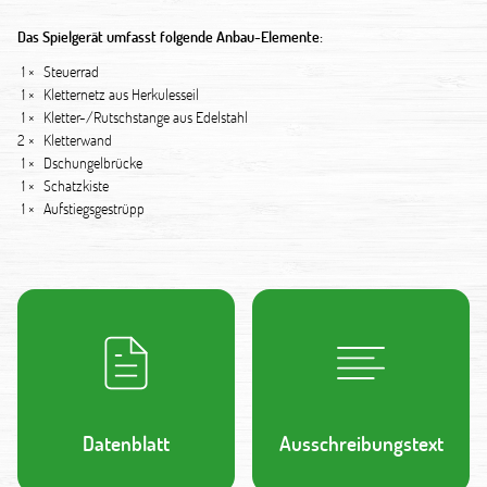
Das Spielgerät umfasst folgende Anbau-Elemente:
1 ×
Steuerrad
1 ×
Kletternetz aus Herkulesseil
1 ×
Kletter-/Rutschstange aus Edelstahl
2 ×
Kletterwand
1 ×
Dschungelbrücke
1 ×
Schatzkiste
1 ×
Aufstiegsgestrüpp
Datenblatt
Ausschreibungstext