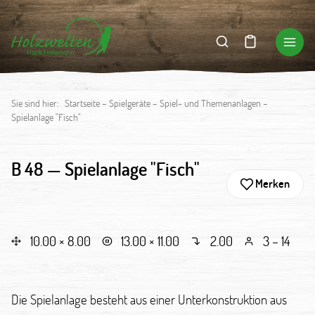
Sie sind hier:
Startseite
–
Spielgeräte
–
Spiel- und Themenanlagen
–
Spielanlage "Fisch"
B 48 —
Spielanlage "Fisch"
Merken
10.00 × 8.00
13.00 × 11.00
2.00
3 – 14
Die Spielanlage besteht aus einer Unterkonstruktion aus