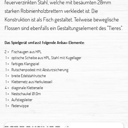
feuerverzinkten Stahl, welche mit besäumten 28mm
starken Robinienholzbrettern verkleidet ist. Die
Konstruktion ist als Fisch gestaltet. Teilweise beweglische
Flossen sind ebenfalls ein Gestaltungselement des "Tieres".
Das Spielgerät umfasst folgende Anbau-Elemente:
2 ×
Fischaugen aus HPL
1 ×
optische Scheibe aus HPL, Stahl mit Kugellager
1 ×
farbiges Klangspiel
1 ×
Rutschenpodest mit Absturzsicherung
1 ×
breite Edelstahlrutsche
1 ×
Kletternetz aus Herkulesseil
4 ×
diagonale Kletterseile
1 ×
Nestschaukel Ø1.0m
1 ×
Aufstiegsleiter
1 ×
Federwippe