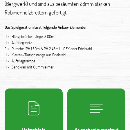
(Bergwerk) und sind aus besäumten 28mm starken
Robinienholzbrettern gefertigt.
Das Spielgerät umfasst folgende Anbau-Elemente:
1 ×
Hängebrücke (Länge: 5.00m)
1 ×
Aufstiegsnetz
2 ×
Rutsche (PH 1.50m & PH 2.45m) - GFK oder Edelstahl
1 ×
Kletter-/Rutschstange aus Edelstahl
1 ×
Aufstiegsrampe
1 ×
Sandkran mit Gummieimer
Datenblatt
Ausschreibungstext