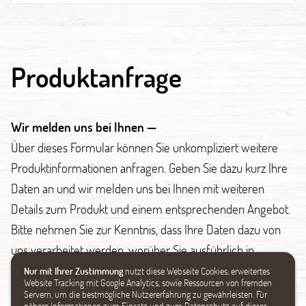
Produktanfrage
Wir melden uns bei Ihnen —
Über dieses Formular können Sie unkompliziert weitere
Produktinformationen anfragen. Geben Sie dazu kurz Ihre
Daten an und wir melden uns bei Ihnen mit weiteren
Details zum Produkt und einem entsprechenden Angebot.
Bitte nehmen Sie zur Kenntnis, dass Ihre Daten dazu von
uns verarbeitet werden, worüber Sie ausführlich in
unseren Datenschutzbestimmungen lesen können.
Nur mit Ihrer Zustimmung
nutzt diese Webseite Cookies, erweitertes
Website Tracking mit Google Analytics, sowie Ressourcen von fremden
Servern, um die bestmögliche Nutzererfahrung zu gewährleisten. Für
Datenschutz
nähere Informationen zum Einsatz und zum Datenschutz auf dieser