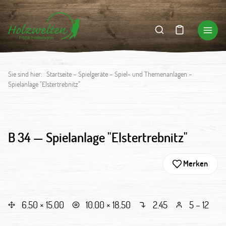
Sie sind hier:
Startseite
–
Spielgeräte
–
Spiel- und Themenanlagen
–
Spielanlage "Elstertrebnitz"
B 34 —
Spielanlage "Elstertrebnitz"
Merken
6.50 × 15.00
10.00 × 18.50
2.45
5 – 12