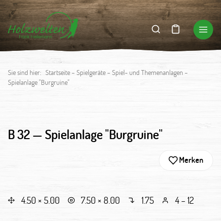
Sie sind hier:
Startseite
–
Spielgeräte
–
Spiel- und Themenanlagen
–
Spielanlage "Burgruine"
B 32 —
Spielanlage "Burgruine"
Merken
4.50 × 5.00
7.50 × 8.00
1.75
4 – 12