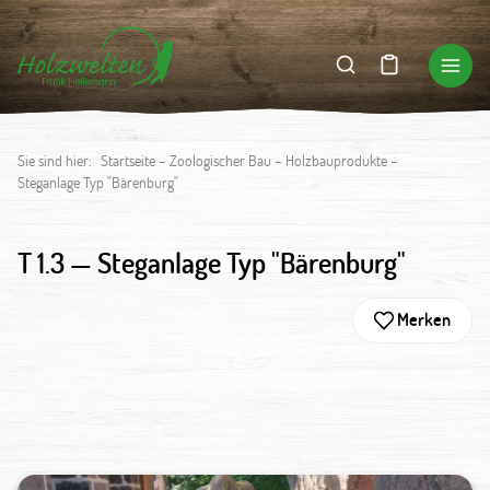
Sie sind hier:
Startseite
–
Zoologischer Bau
–
Holzbauprodukte
–
Steganlage Typ "Bärenburg"
T 1.3 —
Steganlage Typ "Bärenburg"
Merken