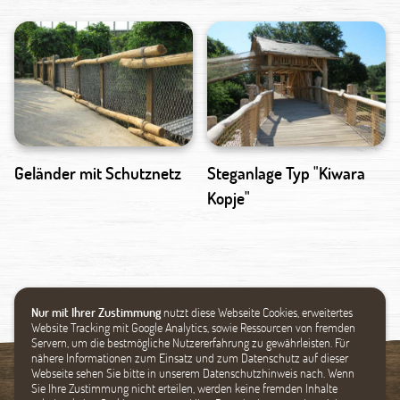
Geländer mit Schutznetz
Steganlage Typ "Kiwara
Kopje"
Nur mit Ihrer Zustimmung
nutzt diese Webseite Cookies, erweitertes
Website Tracking mit Google Analytics, sowie Ressourcen von fremden
Servern, um die bestmögliche Nutzererfahrung zu gewährleisten. Für
nähere Informationen zum Einsatz und zum Datenschutz auf dieser
Webseite sehen Sie bitte in unserem Datenschutzhinweis nach. Wenn
Sie Ihre Zustimmung nicht erteilen, werden keine fremden Inhalte