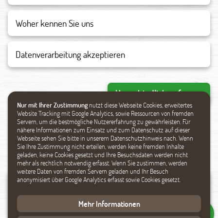
Datenverarbeitung akzeptieren
Unverbindlich anfragen
Nur mit Ihrer Zustimmung
nutzt diese Webseite Cookies, erweitertes
Website Tracking mit Google Analytics, sowie Ressourcen von fremden
Servern, um die bestmögliche Nutzererfahrung zu gewährleisten. Für
nähere Informationen zum Einsatz und zum Datenschutz auf dieser
Ähnliche Produkte
Webseite sehen Sie bitte in unserem Datenschutzhinweis nach. Wenn
Sie Ihre Zustimmung nicht erteilen, werden keine fremden Inhalte
geladen, keine Cookies gesetzt und Ihre Besuchsdaten werden nicht
mehr als rechtlich notwendig erfasst. Wenn Sie zustimmen, werden
weitere Daten von fremden Servern geladen und Ihr Besuch
anonymisiert über Google Analytics erfasst sowie Cookies gesetzt.
Mehr Informationen