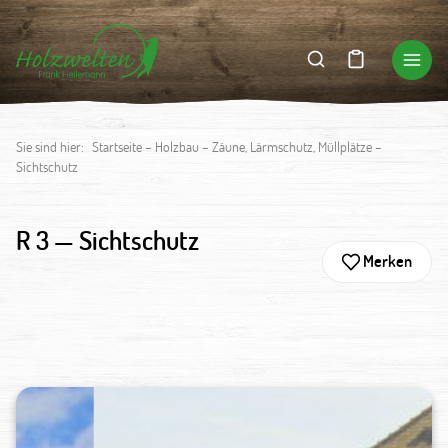
Sie sind hier:
Startseite
–
Holzbau
–
Zäune, Lärmschutz, Müllplätze
–
Sichtschutz
R 3 —
Sichtschutz
Merken