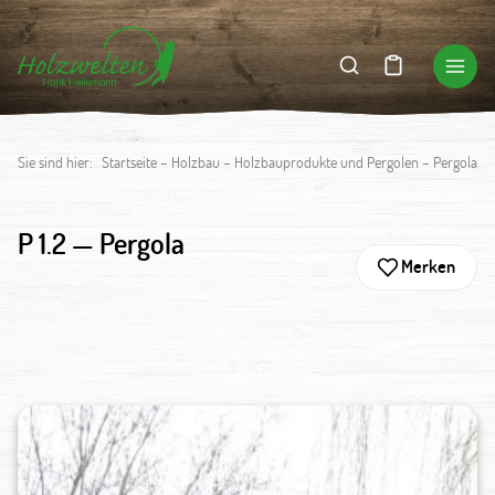
Sie sind hier:
Startseite
–
Holzbau
–
Holzbauprodukte und Pergolen
–
Pergola
P 1.2 —
Pergola
Merken