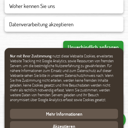
Datenverarbeitung akzeptieren
Unverbindlich anfragen
Nur mit Ihrer Zustimmung
nutzt diese Webseite Cookies, erweitertes
Website Tracking mit Google Analytics, sowie Ressourcen von fremden
Servern, um die bestmögliche Nutzererfahrung zu gewährleisten. Für
Ähnliche Produkte
nähere Informationen zum Einsatz und zum Datenschutz auf dieser
Webseite sehen Sie bitte in unserem Datenschutzhinweis nach. Wenn
Sie Ihre Zustimmung nicht erteilen, werden keine fremden Inhalte
geladen, keine Cookies gesetzt und Ihre Besuchsdaten werden nicht
mehr als rechtlich notwendig erfasst. Wenn Sie zustimmen, werden
weitere Daten von fremden Servern geladen und Ihr Besuch
anonymisiert über Google Analytics erfasst sowie Cookies gesetzt.
Mehr Informationen
Akzeptieren