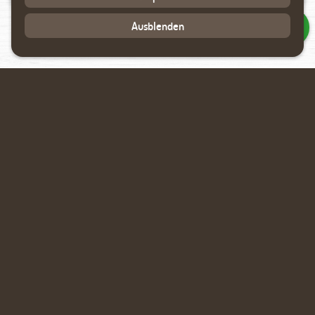
Ausblenden
Arkadenpergola
Pavillon
Carport
Gartenhütte